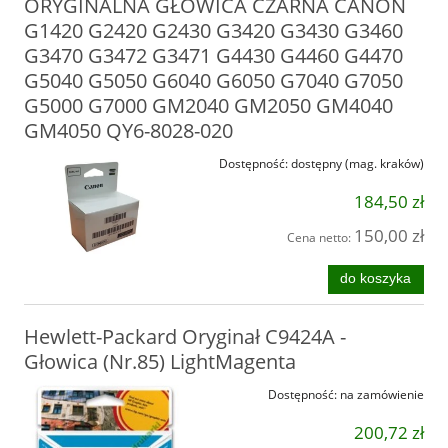
ORYGINALNA GŁOWICA CZARNA CANON
G1420 G2420 G2430 G3420 G3430 G3460
G3470 G3472 G3471 G4430 G4460 G4470
G5040 G5050 G6040 G6050 G7040 G7050
G5000 G7000 GM2040 GM2050 GM4040
GM4050 QY6-8028-020
Dostępność:
dostępny (mag. kraków)
184,50 zł
150,00 zł
Cena netto:
do koszyka
Hewlett-Packard Oryginał C9424A -
Głowica (Nr.85) LightMagenta
Dostępność:
na zamówienie
200,72 zł