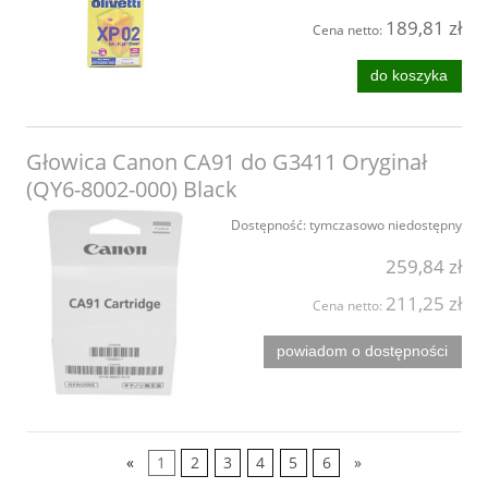
189,81 zł
Cena netto:
do koszyka
Głowica Canon CA91 do G3411 Oryginał
(QY6-8002-000) Black
Dostępność:
tymczasowo niedostępny
259,84 zł
211,25 zł
Cena netto:
powiadom o dostępności
«
1
2
3
4
5
6
»