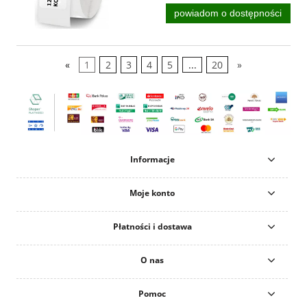
powiadom o dostępności
«
1
2
3
4
5
...
20
»
Informacje
Moje konto
Płatności i dostawa
O nas
Pomoc