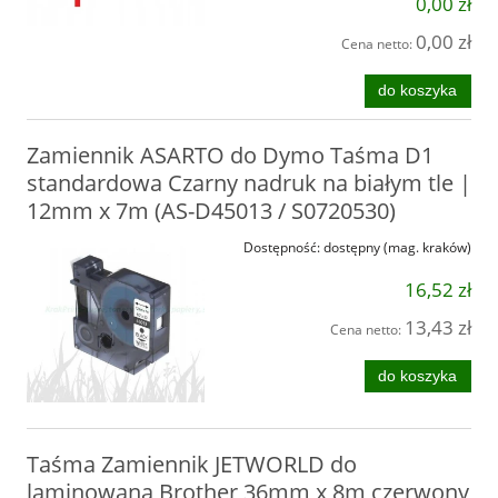
0,00 zł
0,00 zł
Cena netto:
do koszyka
Zamiennik ASARTO do Dymo Taśma D1
standardowa Czarny nadruk na białym tle |
12mm x 7m (AS-D45013 / S0720530)
Dostępność:
dostępny (mag. kraków)
16,52 zł
13,43 zł
Cena netto:
do koszyka
Taśma Zamiennik JETWORLD do
laminowana Brother 36mm x 8m czerwony