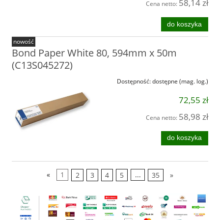
58,14 zł
Cena netto:
do koszyka
nowość
Bond Paper White 80, 594mm x 50m
(C13S045272)
Dostępność:
dostępne (mag. log.)
72,55 zł
58,98 zł
Cena netto:
do koszyka
«
1
2
3
4
5
...
35
»