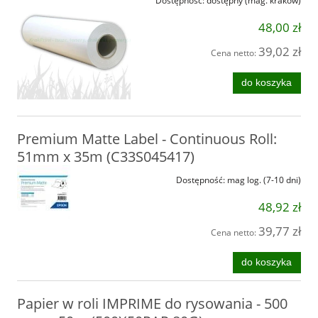
Dostępność:
dostępny (mag. kraków)
48,00 zł
39,02 zł
Cena netto:
do koszyka
Premium Matte Label - Continuous Roll:
51mm x 35m (C33S045417)
Dostępność:
mag log. (7-10 dni)
48,92 zł
39,77 zł
Cena netto:
do koszyka
Papier w roli IMPRIME do rysowania - 500