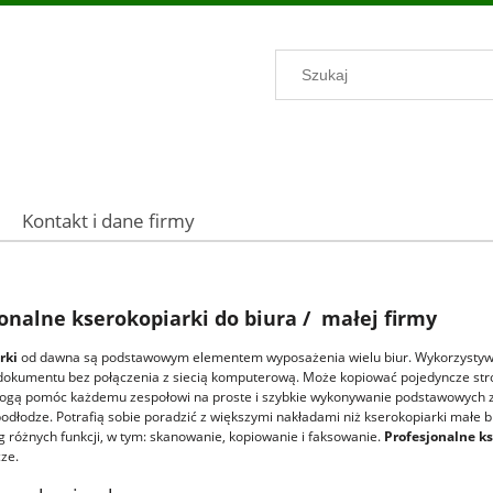
Kontakt i dane firmy
onalne kserokopiarki do biura / małej firmy
rki
od dawna są podstawowym elementem wyposażenia wielu biur. Wykorzystyw
dokumentu bez połączenia z siecią komputerową. Może kopiować pojedyncze stro
mogą pomóc każdemu zespołowi na proste i szybkie wykonywanie podstawowych 
podłodze. Potrafią sobie poradzić z większymi nakładami niż kserokopiarki małe
g różnych funkcji, w tym: skanowanie, kopiowanie i faksowanie.
Profesjonalne k
ze.