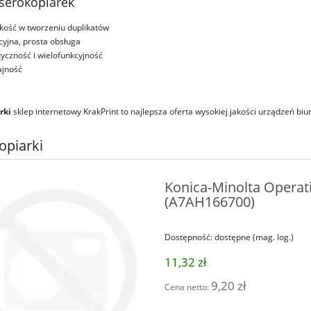
kserokopiarek
kość w tworzeniu duplikatów
icyjna, prosta obsługa
tyczność i wielofunkcyjność
jność
rki
sklep internetowy KrakPrint to najlepsza oferta wysokiej jakości urządzeń biu
opiarki
Konica-Minolta Operati
(A7AH166700)
Dostępność:
dostępne (mag. log.)
11,32 zł
9,20 zł
Cena netto: