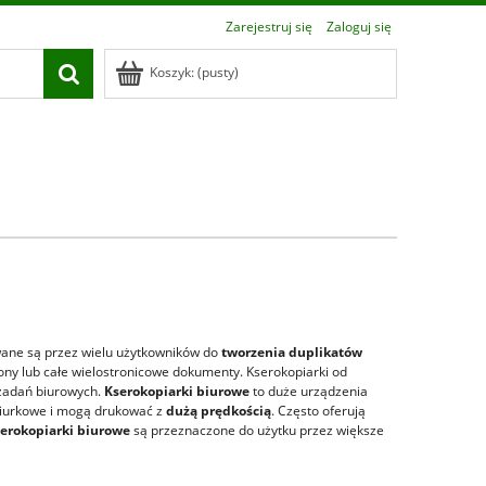
Zarejestruj się
Zaloguj się
Koszyk:
(pusty)
ane są przez wielu użytkowników do
tworzenia duplikatów
ny lub całe wielostronicowe dokumenty. Kserokopiarki od
zadań biurowych.
Kserokopiarki biurowe
to duże urządzenia
 biurkowe i mogą drukować z
dużą prędkością
. Często oferują
serokopiarki biurowe
są przeznaczone do użytku przez większe