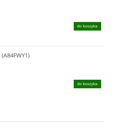
do koszyka
2 (A84FWY1)
do koszyka