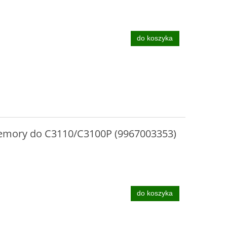
do koszyka
emory do C3110/C3100P (9967003353)
do koszyka