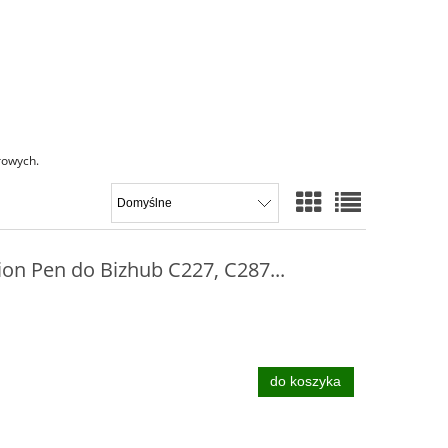
rowych.
on Pen do Bizhub C227, C287...
do koszyka