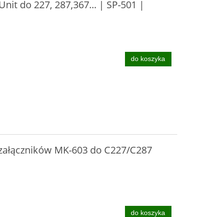
nit do 227, 287,367... | SP-501 |
do koszyka
 załączników MK-603 do C227/C287
do koszyka