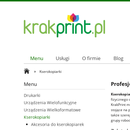
Menu
Usługi
O firmie
Blog
»
Kserokopiarki
Profesj
Menu
Kserokopia
Drukarki
fizycznego 
Urządzenia Wielofunkcyjne
KrakPrint 
Urządzenia Wielkoformatowe
stojące na 
także szere
Kserokopiarki
grupy roboc
Akcesoria do kserokopiarek