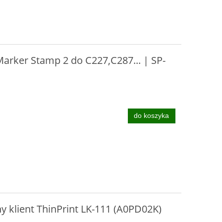
arker Stamp 2 do C227,C287... | SP-
do koszyka
y klient ThinPrint LK-111 (A0PD02K)