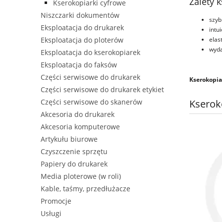
Zalety 
Kserokopiarki cyfrowe
Niszczarki dokumentów
szyb
Eksploatacja do drukarek
intu
elas
Eksploatacja do ploterów
wyda
Eksploatacja do kserokopiarek
Eksploatacja do faksów
Części serwisowe do drukarek
Kserokopia
Części serwisowe do drukarek etykiet
Kserok
Części serwisowe do skanerów
Akcesoria do drukarek
Akcesoria komputerowe
Artykułu biurowe
Czyszczenie sprzętu
Papiery do drukarek
Media ploterowe (w roli)
Kable, taśmy, przedłużacze
Promocje
Usługi