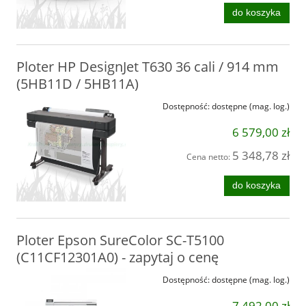
do koszyka
Ploter HP DesignJet T630 36 cali / 914 mm
(5HB11D / 5HB11A)
Dostępność:
dostępne (mag. log.)
6 579,00 zł
5 348,78 zł
Cena netto:
do koszyka
Ploter Epson SureColor SC-T5100
(C11CF12301A0) - zapytaj o cenę
Dostępność:
dostępne (mag. log.)
7 492,00 zł