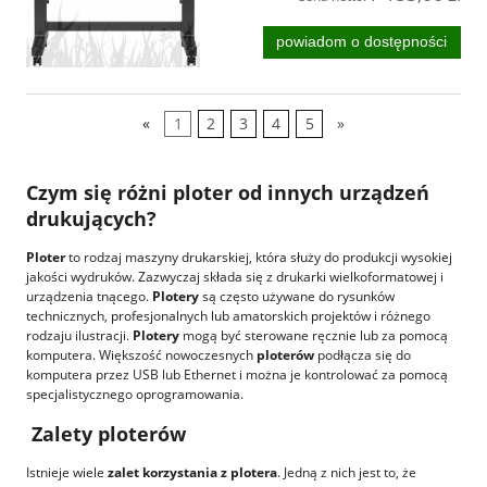
powiadom o dostępności
«
1
2
3
4
5
»
Czym się różni ploter od innych urządzeń
drukujących?
Ploter
to rodzaj maszyny drukarskiej, która służy do produkcji wysokiej
jakości wydruków. Zazwyczaj składa się z
drukarki wielkoformatowej
i
urządzenia tnącego.
Plotery
są często używane do rysunków
technicznych, profesjonalnych lub amatorskich projektów i różnego
rodzaju ilustracji.
Plotery
mogą być sterowane ręcznie lub za pomocą
komputera. Większość nowoczesnych
ploterów
podłącza się do
komputera przez USB lub Ethernet i można je kontrolować za pomocą
specjalistycznego oprogramowania.
Zalety ploterów
Istnieje
wiele
zalet
korzystania z plotera
. Jedną z nich jest to, że