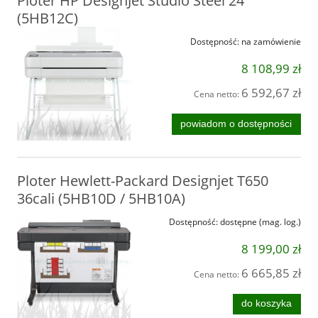
Ploter HP DesignJet Studio Steel 24
(5HB12C)
Dostępność:
na zamówienie
8 108,99 zł
6 592,67 zł
Cena netto:
powiadom o dostępności
Ploter Hewlett-Packard Designjet T650
36cali (5HB10D / 5HB10A)
Dostępność:
dostępne (mag. log.)
8 199,00 zł
6 665,85 zł
Cena netto:
do koszyka