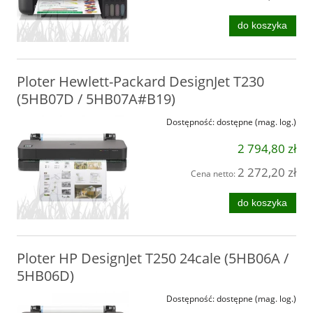
do koszyka
Ploter Hewlett-Packard DesignJet T230
(5HB07D / 5HB07A#B19)
Dostępność:
dostępne (mag. log.)
2 794,80 zł
2 272,20 zł
Cena netto:
do koszyka
Ploter HP DesignJet T250 24cale (5HB06A /
5HB06D)
Dostępność:
dostępne (mag. log.)