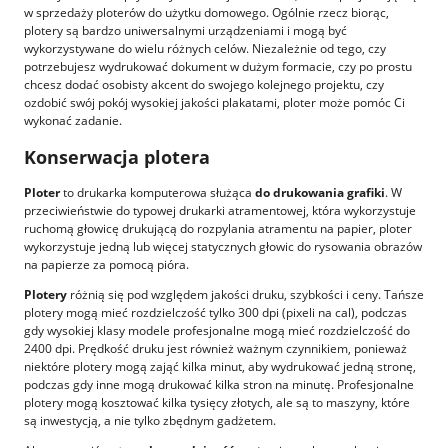
w sprzedaży ploterów do użytku domowego. Ogólnie rzecz biorąc,
plotery są bardzo uniwersalnymi urządzeniami i mogą być
wykorzystywane do wielu różnych celów. Niezależnie od tego, czy
potrzebujesz wydrukować dokument w dużym formacie, czy po prostu
chcesz dodać osobisty akcent do swojego kolejnego projektu, czy
ozdobić swój pokój wysokiej jakości plakatami, ploter może pomóc Ci
wykonać zadanie.
Konserwacja plotera
Ploter
to drukarka komputerowa służąca
do drukowania grafiki
. W
przeciwieństwie do typowej drukarki atramentowej, która wykorzystuje
ruchomą głowicę drukującą do rozpylania atramentu na papier, ploter
wykorzystuje jedną lub więcej statycznych głowic do rysowania obrazów
na papierze za pomocą pióra.
Plotery
różnią się pod względem jakości druku, szybkości i ceny. Tańsze
plotery mogą mieć rozdzielczość tylko 300 dpi (pixeli na cal), podczas
gdy wysokiej klasy modele profesjonalne mogą mieć rozdzielczość do
2400 dpi. Prędkość druku jest również ważnym czynnikiem, ponieważ
niektóre plotery mogą zająć kilka minut, aby wydrukować jedną stronę,
podczas gdy inne mogą drukować kilka stron na minutę. Profesjonalne
plotery mogą kosztować kilka tysięcy złotych, ale są to maszyny, które
są inwestycją, a nie tylko zbędnym gadżetem.