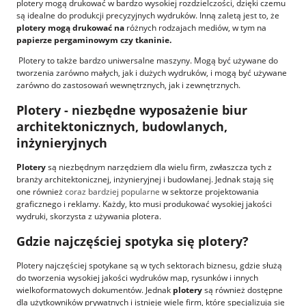
plotery mogą drukować w bardzo wysokiej rozdzielczości, dzięki czemu
są idealne do produkcji precyzyjnych wydruków. Inną zaletą jest to, że
plotery
mogą drukować na
różnych rodzajach mediów, w tym na
papierze pergaminowym czy tkaninie.
Plotery to także bardzo
uniwersalne
maszyny. Mogą być używane do
tworzenia zarówno małych, jak i dużych wydruków, i mogą być używane
zarówno do zastosowań wewnętrznych, jak i zewnętrznych.
Plotery - niezbędne wyposażenie biur
architektonicznych, budowlanych,
inżynieryjnych
Plotery
są
niezbędnym narzędziem dla wielu firm
, zwłaszcza tych z
branży architektonicznej, inżynieryjnej i budowlanej. Jednak stają się
one również
coraz bardziej popularne
w sektorze projektowania
graficznego i reklamy. Każdy, kto musi produkować wysokiej jakości
wydruki, skorzysta z używania plotera.
Gdzie najczęściej spotyka się plotery?
Plotery najczęściej spotykane są w tych sektorach biznesu, gdzie służą
do tworzenia wysokiej jakości wydruków map, rysunków i innych
wielkoformatowych dokumentów. Jednak
plotery
są również dostępne
dla użytkowników prywatnych i istnieje wiele firm, które specjalizują się