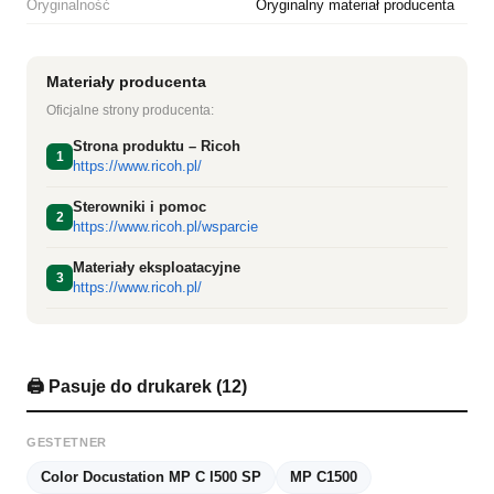
Oryginalność
Oryginalny materiał producenta
Materiały producenta
Oficjalne strony producenta:
Strona produktu – Ricoh
1
https://www.ricoh.pl/
Sterowniki i pomoc
2
https://www.ricoh.pl/wsparcie
Materiały eksploatacyjne
3
https://www.ricoh.pl/
🖨️ Pasuje do drukarek (12)
GESTETNER
Color Docustation MP C l500 SP
MP C1500