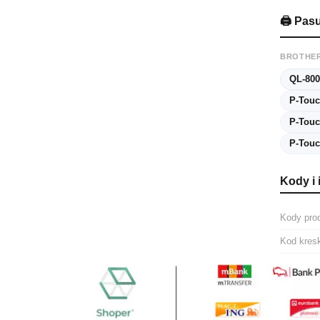
🖨️ Pas
BROTHE
QL-800
P-Tou
P-Touc
P-Tou
Kody i 
Kody pro
Kod kres