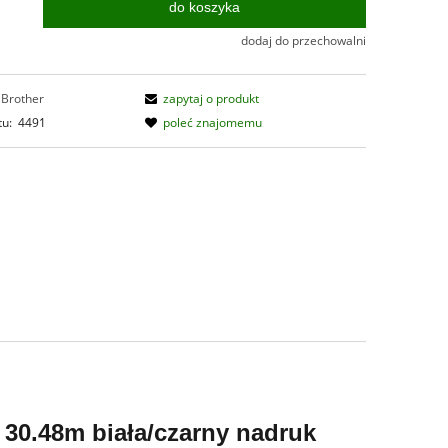
do koszyka
.
dodaj do przechowalni
Brother
zapytaj o produkt
tu:
4491
poleć znajomemu
30.48m biała/czarny nadruk