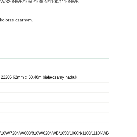
810W/820NWB/1050/1060N/1100/1110NWB.
 kolorze czarnym.
 22205 62mm x 30.48m biała/czarny nadruk
0/710W/720NW/800/810W/820NWB/1050/1060N/1100/1110NWB