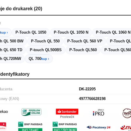
uje do drukarek (20)
R
P-Touch QL 1050
P-Touch QL 1050 N
P-Touch QL 1060 N
kup ›
ch QL 500 BW
P-Touch QL 550
P-Touch QL 560 VP
P-Touch QL
h QL 650 TD
P-touch QL500BS
P-Touch QL560
P-Touch QL56
ch QL720NW
QL 700
kup ›
identyfikatory
ducenta
DK-22205
kowy (EAN)
4977766628198