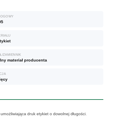
ALOGOWY
05
ERIAŁU
tykiet
Ł/ZAMIENNIK
lny materiał producenta
CJA
ięcy
możliwiająca druk etykiet o dowolnej długości.