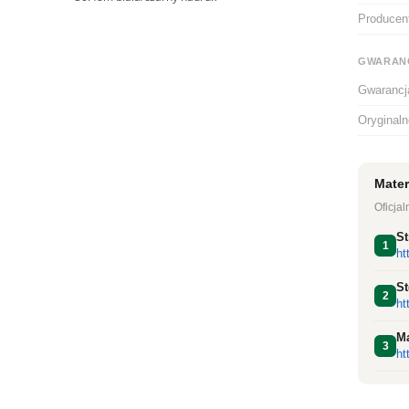
Producen
GWARAN
Gwarancj
Oryginal
Mater
Oficjal
St
1
ht
St
2
ht
Ma
3
ht