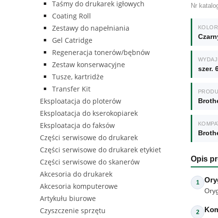
Taśmy do drukarek igłowych
Nr katal
Coating Roll
Zestawy do napełniania
KOLOR 
Czarn
Gel Catridge
Regeneracja tonerów/bębnów
WYDA
Zestaw konserwacyjne
szer. 
Tusze, kartridże
Transfer Kit
PROD
Eksploatacja do ploterów
Broth
Eksploatacja do kserokopiarek
KOMPA
Eksploatacja do faksów
Broth
Części serwisowe do drukarek
Części serwisowe do drukarek etykiet
Opis p
Części serwisowe do skanerów
Akcesoria do drukarek
Ory
1
Akcesoria komputerowe
Oryg
Artykułu biurowe
Kom
Czyszczenie sprzętu
2