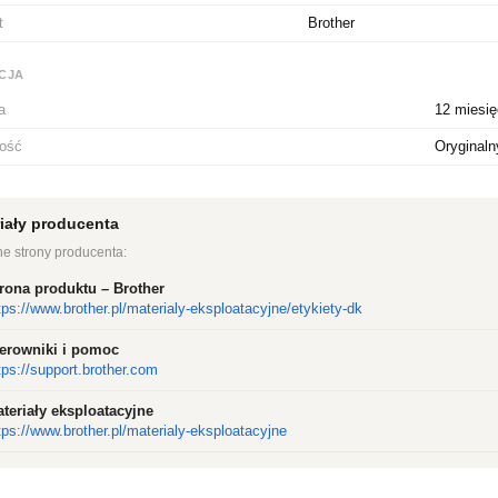
t
Brother
CJA
a
12 miesi
ność
Oryginaln
iały producenta
ne strony producenta:
rona produktu – Brother
tps://www.brother.pl/materialy-eksploatacyjne/etykiety-dk
erowniki i pomoc
tps://support.brother.com
teriały eksploatacyjne
tps://www.brother.pl/materialy-eksploatacyjne