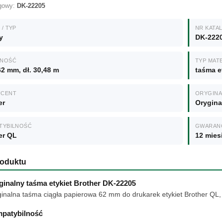
ogowy:
DK-22205
/ TYP
NR KAT
y
DK-222
JNOŚĆ
TYP MAT
62 mm, dł. 30,48 m
taśma e
UCENT
ORYGINA
er
Orygina
TYBILNOŚĆ
GWARAN
er QL
12 mies
roduktu
ginalny taśma etykiet Brother DK-22205
inalna taśma ciągła papierowa 62 mm do drukarek etykiet Brother QL, u
patybilność