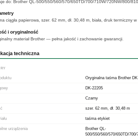
uje do: Brother QL-500/550/560/570/650TD/700/710W/720NW/800/
ametry
a ciągła papierowa, szer. 62 mm, dł. 30,48 m, biała, druk termiczny w
ość i oryginalność
inalny materiał Brother — pełna jakość i zachowanie gwarancji.
kacja techniczna
TRY
oduktu
Oryginalna taśma Brother DK
ogowy
DK-22205
Czarny
ść
szer. 62 mm, dł. 30,48 m
iału
taśma etykiet
ilne urządzenia
Brother QL-
500/550/560/570/650TD/70