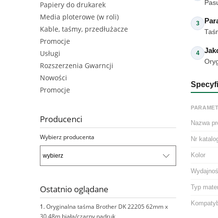
Pas
Papiery do drukarek
Media ploterowe (w roli)
Par
3
Kable, taśmy, przedłużacze
Taśm
Promocje
Jak
Usługi
4
Oryg
Rozszerzenia Gwarncji
Nowości
Specyfi
Promocje
PARAME
Producenci
Nazwa pr
Wybierz producenta
Nr katal
Kolor
Wydajno
Typ mater
Ostatnio oglądane
Kompatyb
Oryginalna taśma Brother DK 22205 62mm x
30.48m biała/czarny nadruk