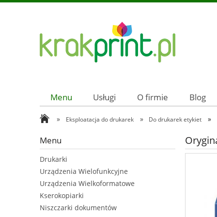
Menu
Usługi
O firmie
Blog
»
»
»
Eksploatacja do drukarek
Do drukarek etykiet
Orygin
Menu
Drukarki
Urządzenia Wielofunkcyjne
Urządzenia Wielkoformatowe
Kserokopiarki
Niszczarki dokumentów