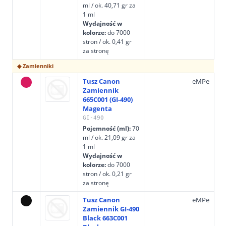
ml / ok. 40,71 gr za
1 ml
Wydajność w
kolorze:
do 7000
stron / ok. 0,41 gr
za stronę
◆ Zamienniki
Tusz Canon
eMPe
Zamiennik
665C001 (GI-490)
Magenta
GI-490
Pojemność (ml):
70
ml / ok. 21,09 gr za
1 ml
Wydajność w
kolorze:
do 7000
stron / ok. 0,21 gr
za stronę
Tusz Canon
eMPe
Zamiennik GI-490
Black 663C001