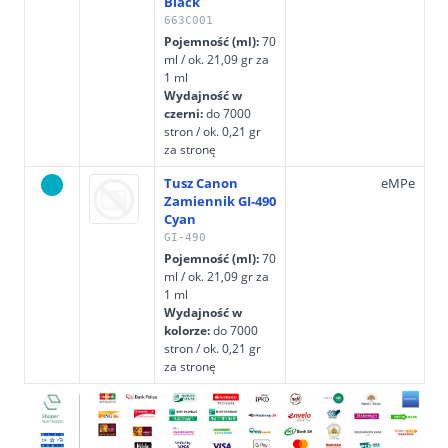
Black
663C001
Pojemność (ml):
70
ml / ok. 21,09 gr za
1 ml
Wydajność w
czerni:
do 7000
stron / ok. 0,21 gr
za stronę
Tusz Canon
eMPe
Zamiennik GI-490
Cyan
GI-490
Pojemność (ml):
70
ml / ok. 21,09 gr za
1 ml
Wydajność w
kolorze:
do 7000
stron / ok. 0,21 gr
za stronę