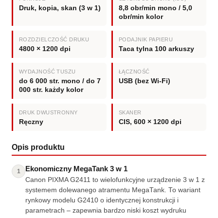
Druk, kopia, skan (3 w 1)
8,8 obr/min mono / 5,0
obr/min kolor
ROZDZIELCZOŚĆ DRUKU
PODAJNIK PAPIERU
4800 × 1200 dpi
Taca tylna 100 arkuszy
WYDAJNOŚĆ TUSZU
ŁĄCZNOŚĆ
do 6 000 str. mono / do 7
USB (bez Wi-Fi)
000 str. każdy kolor
DRUK DWUSTRONNY
SKANER
Ręczny
CIS, 600 × 1200 dpi
Opis produktu
Ekonomiczny MegaTank 3 w 1
1
Canon PIXMA G2411 to wielofunkcyjne urządzenie 3 w 1 z
systemem dolewanego atramentu MegaTank. To wariant
rynkowy modelu G2410 o identycznej konstrukcji i
parametrach – zapewnia bardzo niski koszt wydruku