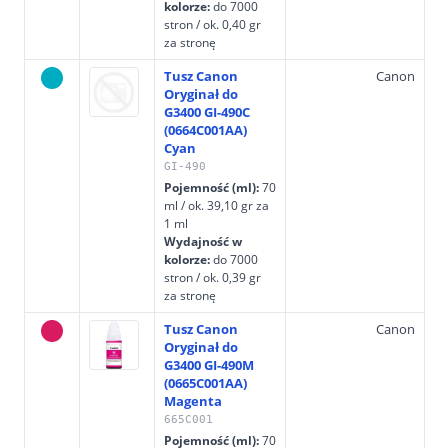
kolorze:
do 7000
stron / ok. 0,40 gr
za stronę
Tusz Canon
Canon
Oryginał do
G3400 GI-490C
(0664C001AA)
Cyan
GI-490
Pojemność (ml):
70
ml / ok. 39,10 gr za
1 ml
Wydajność w
kolorze:
do 7000
stron / ok. 0,39 gr
za stronę
Tusz Canon
Canon
Oryginał do
G3400 GI-490M
(0665C001AA)
Magenta
665C001
Pojemność (ml):
70