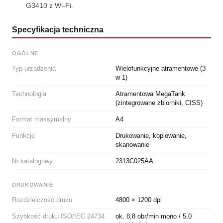
G3410 z Wi-Fi.
Specyfikacja techniczna
OGÓLNE
Typ urządzenia
Wielofunkcyjne atramentowe (3
w 1)
Technologia
Atramentowa MegaTank
(zintegrowane zbiorniki, CISS)
Format maksymalny
A4
Funkcje
Drukowanie, kopiowanie,
skanowanie
Nr katalogowy
2313C025AA
DRUKOWANIE
Rozdzielczość druku
4800 × 1200 dpi
Szybkość druku ISO/IEC 24734
ok. 8,8 obr/min mono / 5,0