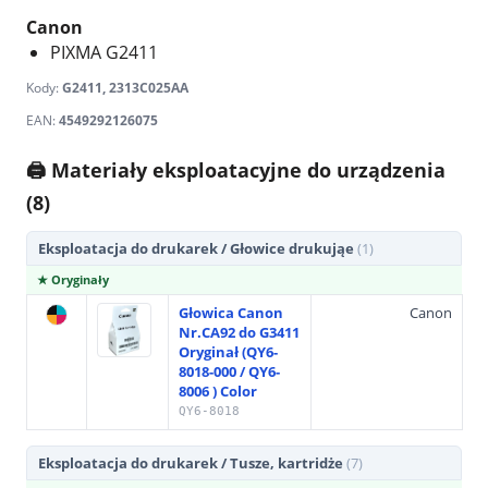
Canon
PIXMA G2411
Kody:
G2411, 2313C025AA
EAN:
4549292126075
🖨 Materiały eksploatacyjne do urządzenia
(8)
Eksploatacja do drukarek / Głowice drukująe
(1)
★ Oryginały
Głowica Canon
Canon
Nr.CA92 do G3411
Oryginał (QY6-
8018-000 / QY6-
8006 ) Color
QY6-8018
Eksploatacja do drukarek / Tusze, kartridże
(7)