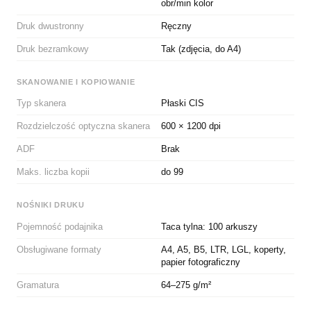
obr/min kolor
Druk dwustronny
Ręczny
Druk bezramkowy
Tak (zdjęcia, do A4)
SKANOWANIE I KOPIOWANIE
Typ skanera
Płaski CIS
Rozdzielczość optyczna skanera
600 × 1200 dpi
ADF
Brak
Maks. liczba kopii
do 99
NOŚNIKI DRUKU
Pojemność podajnika
Taca tylna: 100 arkuszy
Obsługiwane formaty
A4, A5, B5, LTR, LGL, koperty,
papier fotograficzny
Gramatura
64–275 g/m²