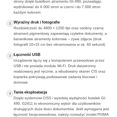
strony dzięki butelkom atramentu GI-490, pozwalając
wydrukować do 6 000 stron w czerni i do 7 000 stron
każdym kolorem.
Wyraźny druk i fotografie
2
Rozdzielczość do 4800 × 1200 dpi oraz osobny czarny
atrament pigmentowy zapewniają czytelne dokumenty, a
barwnikowe atramenty kolorowe – żywe zdjęcia (druk
fotografii 10×15 cm bez obramowania w ok. 60 sekund).
Łączność USB
3
Urządzenie łączy się z komputerem przewodowo przez
USB i nie posiada modułu Wi-Fi. Druk dwustronny
realizowany jest ręcznie, a wbudowany skaner CIS oraz
kopiarka pokrywają podstawowe zadania biurowe i
domowe.
Tania eksploatacja
4
Dzięki systemowi CISS i wysokiej wydajności butelek GI-
490, G2411 to ekonomiczny wybór dla użytkowników
drukujących duże ilości dokumentów. Jeśli wymagana jest
łączność bezprzewodowa, należy rozważyć model PIXMA