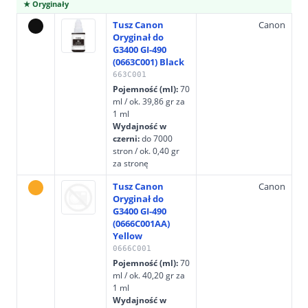
★ Oryginały
Tusz Canon
Canon
Oryginał do
G3400 GI-490
(0663C001) Black
663C001
Pojemność (ml):
70
ml / ok. 39,86 gr za
1 ml
Wydajność w
czerni:
do 7000
stron / ok. 0,40 gr
za stronę
Tusz Canon
Canon
Oryginał do
G3400 GI-490
(0666C001AA)
Yellow
0666C001
Pojemność (ml):
70
ml / ok. 40,20 gr za
1 ml
Wydajność w