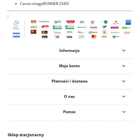
Canon imageRUNNER 2545I
;
Informacje
Moje konto
Płatności i dostawa
O nas
Pomoc
Sklep stacjonarny