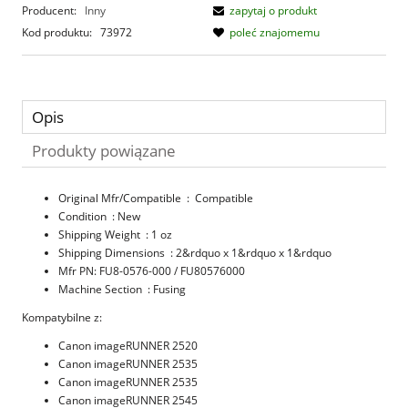
Producent:
Inny
zapytaj o produkt
Kod produktu:
73972
poleć znajomemu
Opis
Produkty powiązane
Original Mfr/Compatible
: Compatible
Condition
: New
Shipping Weight
: 1 oz
Shipping Dimensions
: 2&rdquo x 1&rdquo x 1&rdquo
Mfr PN
: FU8-0576-000 / FU80576000
Machine Section
: Fusing
Kompatybilne z:
Canon imageRUNNER 2520
Canon imageRUNNER 2535
Canon imageRUNNER 2535
Canon imageRUNNER 2545